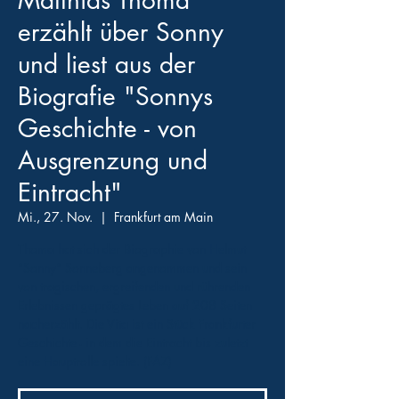
Matthias Thoma
erzählt über Sonny
und liest aus der
Biografie "Sonnys
Geschichte - von
Ausgrenzung und
Eintracht"
Mi., 27. Nov.
  |  
Frankfurt am Main
Thoma hat sich der Biographie von Helmut
"Sonny" Sonneberg angenommen und sein
von tragischen, ergreifenden und rührenden
Erlebnissen geprägtes Leben auf 208 Seiten
nacherzählt. Die Vita ist ein Stück Frankfurter
Geschichte - in dem die Eintracht bis zuletzt
eine Hauptrolle spielte. (FAZ)