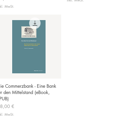
inkl. MwSt.
nkl. MwSt.
Schnellansicht
ie Commerzbank - Eine Bank
ür den Mittelstand (eBook,
PUB)
reis
8,00 €
nkl. MwSt.