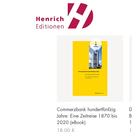
Schnellansicht
Commerzbank hundertfünfzig
D
Jahre: Eine Zeitreise 1870 bis
B
2020 (eBook)
1
Preis
P
18,00 €
1