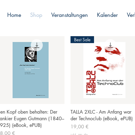
Home
Shop
Veranstaltungen
Kalender
Ver
Best Sale
Schnellansicht
Schnellansicht
en Kopf oben behalten: Der
TALLA 2XLC - Am Anfang war
ankier Eugen Gutmann (1840–
der Technoclub (eBook, ePUB)
925) (eBook, ePUB)
Preis
19,00 €
reis
8,00 €