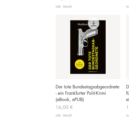
inkl. MwSt.
i
Schnellansicht
Der tote Bundestagsabgeordnete
D
- ein Frankfurter Polit-Krimi
f
(eBook, ePUB)
e
Preis
P
16,00 €
1
inkl. MwSt.
i