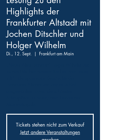
Lesung zu den
Highlights der
Frankfurter Altstadt mit
Jochen Ditschler und
Holger Wilhelm
Di., 12. Sept.
  |  
Frankfurt am Main
„Neues Altes Frankfurt“ Holger Wilhelm und
Jochen Ditschler nehmen Sie bei ihrer Lesung
mit in die spannende Geschichte der
Frankfurter Altstadt und zeigen in fünf
ausgewählten Touren die schönsten
Schauplätze im neuen/alten Herzen der
Mainmetropole.
Tickets stehen nicht zum Verkauf
Jetzt andere Veranstaltungen
ansehen