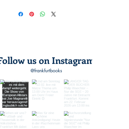
Dachselt, Uli Höhmann, Elias Huber,
1 Audio CD
Arne Kapitza, Philippe Ledun, Lucie
75 Minuten
Mackert, Susanne Schäfer, Mathias
Scheuring und Michael Quast.
Follow us on Instagram
@frankfurtbooks