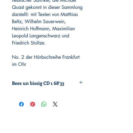
hessischer Satiriker, die Michael
Quast gekonnt in dieser Sammlung
darstellt: mit Texten von Matthias
Beltz, Wilhelm Sauerwein,
Heinrich Hoffmann, Maximilian
Leopold Langenschwarz und
Friedrich Stoltze.
No. 2 der Hörbuchreihe Frankfurt
im Ohr
Bees un bissig CD 1 68‘33
Quast Bees un bissig CD 1 68‘33
Tracks:
0’00 T 1 Matthias Beltz:
Transitland im Mittelpunkt
4’43 T 2 Friedich Stoltze: Es
werde Licht
7’25 T 3 Ludwig Börne: