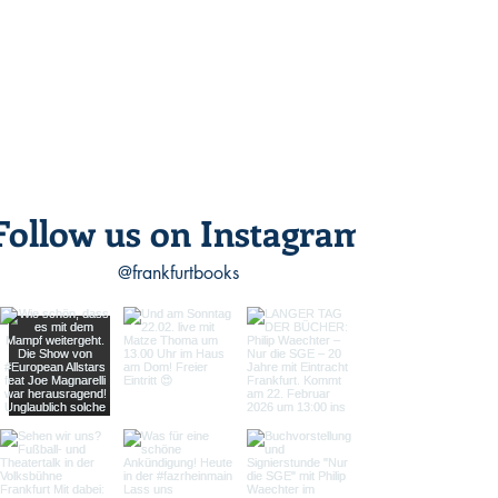
bei der Revolution I
60’17 T 12 Maximilian Leopold
Langenschwarz: Häusliche Nacht-Szene
bei der Revolution II
67’31 T 13 Friedrich Stoltze:
Bismarck
Follow us on Instagram
@frankfurtbooks